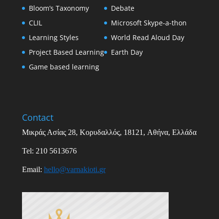
Bloom’s Taxonomy
Debate
CLIL
Microsoft Skype-a-thon
Learning Styles
World Read Aloud Day
Project Based Learning
Earth Day
Game based learning
Contact
Μικράς Ασίας
28,
Κορυδαλλός
, 18121,
Αθήνα
,
Ελλάδα
Tel: 210 5613676
Email
:
hello
@
varnakioti
.
gr