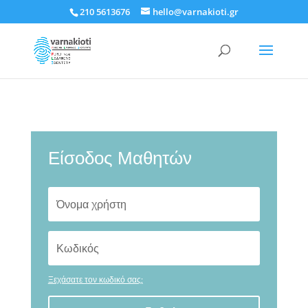
210 5613676
hello@varnakioti.gr
Είσοδος Μαθητών
Ξεχάσατε τον κωδικό σας;