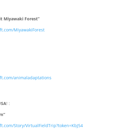
sit Miyawaki Forest”
oft.com/MiyawakiForest
oft.com/animaladaptations
USA
! :
um”
ft.com/Story/VirtualFieldTrip?token=KbJ54