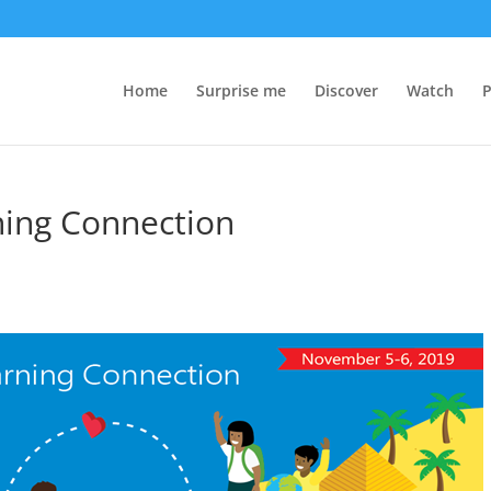
Home
Surprise me
Discover
Watch
P
ning Connection