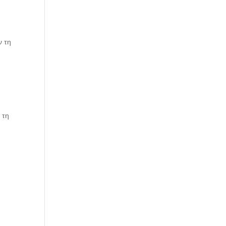
ν τη
 τη