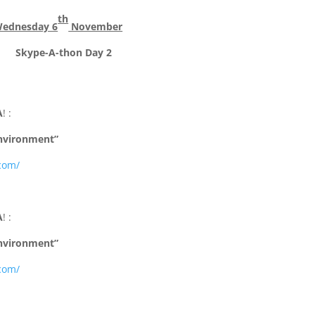
th
ednesday 6
November
Skype-A-thon Day 2
A
! :
Environment”
com/
A
! :
Environment”
com/