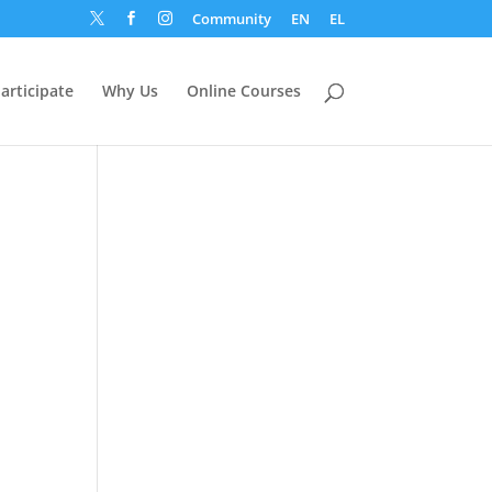
Community
EN
EL



articipate
Why Us
Online Courses