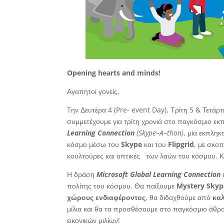
Opening hearts and minds!
Αγαπητοί γονείς,
Tην Δευτέρα 4 (Pre- event Day), Τρίτη 5 & Τετάρτ
συμμετέχουμε για τρίτη χρονιά στο παγκόσμιο ε
Learning
Connection
(
Skype
–
A
–
thon
)
, μία εκπλη
κόσμο μέσω του
Skype
και του
Flipgrid
, με σκο
κουλτούρες και οπτικές των λαών του κόσμου. Κ
Η δράση
Microsoft
Global
Learning
Connection
ε
πολίτης του κόσμου. Θα παίξουμε
Mystery
Skyp
χώρους ενδιαφέροντος
, θα διδαχθούμε από
κα
μίλια και θα τα προσθέσουμε στο παγκόσμιο άθρ
εικονικών μιλίων!