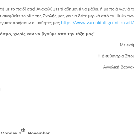
 με το παιδί σας! Ανακαλύψτε τί αδημονεί να μάθει, ή με ποιά γωνιά τ
ισκεφθείτε το site της Σχολής μας για να δείτε μερικά από τα links τω
ραγματοποιήσουν οι μαθητές μας
https://www.varnakioti.gr/microsoft/
όσμο, χωρίς καν να βγούμε από την τάξη μας!
Με εκτ
Η Διευθύντρια Σπ
Αγγελική Βαρνα
N
th
Monday
4
November