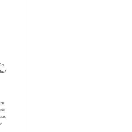
 θα
bal
σαι
 σε
 μας
ν