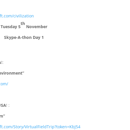
t.com/civilization
th
Tuesday 5
November
Skype-A-thon Day 1
A
!:
Environment”
com/
USA
! :
um”
ft.com/Story/VirtualFieldTrip?token=KbJ54