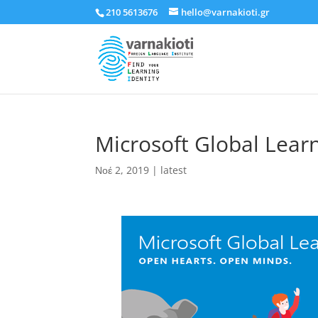
210 5613676
hello@varnakioti.gr
Microsoft Global Lear
Νοέ 2, 2019
|
latest