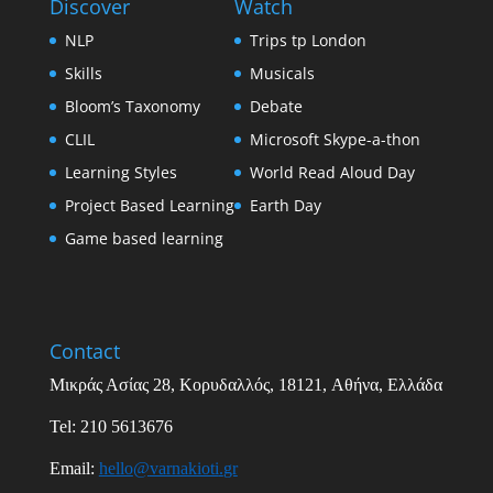
Discover
Watch
NLP
Trips tp London
Skills
Musicals
Bloom’s Taxonomy
Debate
CLIL
Microsoft Skype-a-thon
Learning Styles
World Read Aloud Day
Project Based Learning
Earth Day
Game based learning
Contact
Μικράς Ασίας
28,
Κορυδαλλός
, 18121,
Αθήνα
,
Ελλάδα
Tel: 210 5613676
Email
:
hello
@
varnakioti
.
gr